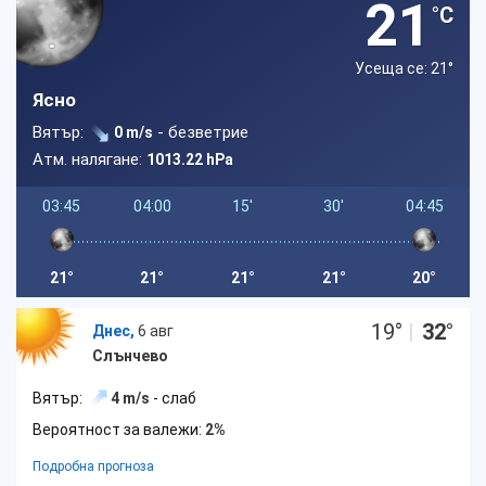
21
°C
Усеща се: 21
°
Ясно
Вятър:
- безветрие
0 m/s
Атм. налягане:
1013.22 hPa
03:45
04:00
15'
30'
04:45
21°
21°
21°
21°
20°
19
°
|
32
°
Днес,
6 авг
Слънчево
Вятър:
4 m/s
- слаб
Вероятност за валежи:
2%
Подробна прогноза