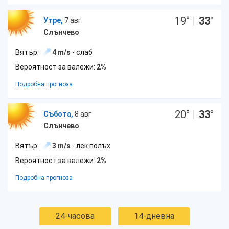
19
°
|
33
°
Утре,
7 авг
Слънчево
Вятър:
4 m/s
- слаб
Вероятност за валежи:
2%
Подробна прогноза
20
°
|
33
°
Събота,
8 авг
Слънчево
Вятър:
3 m/s
- лек полъх
Вероятност за валежи:
2%
Подробна прогноза
24-часова
14-дневна