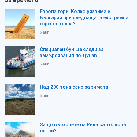
Европа гори. Колко уязвима е
България при следващата екстремна
гореща вълна?
6 авг
Специален буй ще следи за
замърсявания по Дунав
5 авг
Над 200 тона сено за зимата
5 авг
Защо върховете на Рила са толкова
остри?