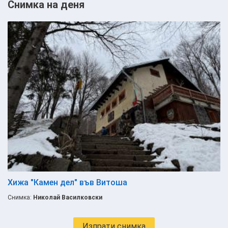
Снимка на деня
Хижа "Камен дел" във Витоша
Снимка:
Николай Василковски
Изпрати снимка