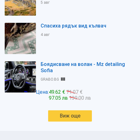
5 авг
Спасиха рядък вид кълвач
4 авг
Боядисване на волан - Mz detailing
Sofia
GRABO.BG
Цена:
49.62 €
71.07 €
97.05 лв
139.00 лв
Виж още