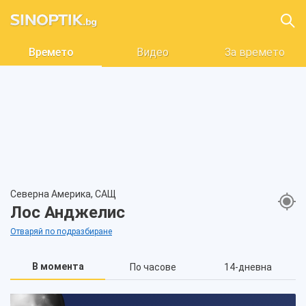
Времето
Видео
За времето
Северна Америка, САЩ
Лос Анджелис
Отваряй по подразбиране
В момента
По часове
14-дневна