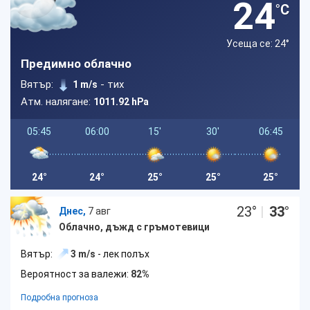
24
°C
Усеща се: 24
°
Предимно облачно
Вятър:
- тих
1 m/s
Атм. налягане:
1011.92 hPa
05:45
06:00
15'
30'
06:45
24°
24°
25°
25°
25°
23
°
|
33
°
Днес,
7 авг
Облачно, дъжд с гръмотевици
Вятър:
3 m/s
- лек полъх
Вероятност за валежи:
82%
Подробна прогноза