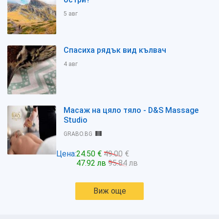
5 авг
Спасиха рядък вид кълвач
4 авг
Масаж на цяло тяло - D&S Massage
Studio
GRABO.BG
Цена:
24.50 €
49.00 €
47.92 лв
95.84 лв
Виж още