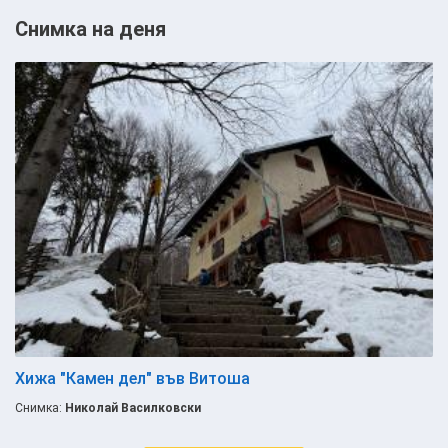
Снимка на деня
Хижа "Камен дел" във Витоша
Снимка:
Николай Василковски