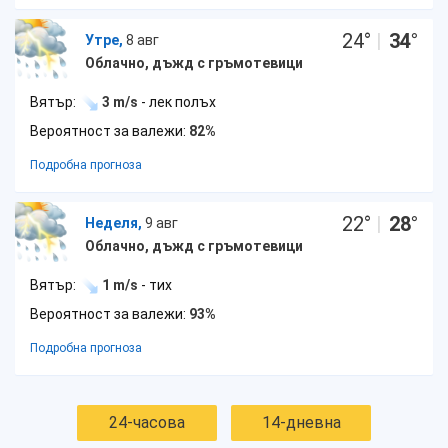
24
°
|
34
°
Утре,
8 авг
Облачно, дъжд с гръмотевици
Вятър:
3 m/s
- лек полъх
Вероятност за валежи:
82%
Подробна прогноза
22
°
|
28
°
Неделя,
9 авг
Облачно, дъжд с гръмотевици
Вятър:
1 m/s
- тих
Вероятност за валежи:
93%
Подробна прогноза
24-часова
14-дневна