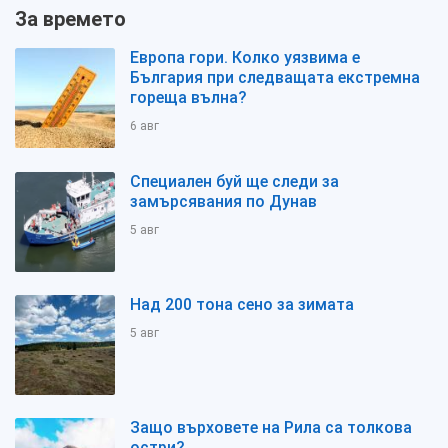
За времето
Европа гори. Колко уязвима е
България при следващата екстремна
гореща вълна?
6 авг
Специален буй ще следи за
замърсявания по Дунав
5 авг
Над 200 тона сено за зимата
5 авг
Защо върховете на Рила са толкова
остри?