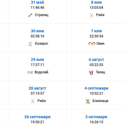
31 май
8 юни
11:46:46
13:03:04
Стрелец
Риби
30 юни
7 юли
02:58:10
22:30:54
Козирог
Овен
29 юли
6 август
17:37:11
05:22:53
Водолей
Телец
28 август
4 септември
07:19:57
10:52:21
Риби
Близнаци
26 септември
3 октомври
19:50:21
16:26:15