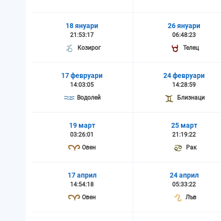
18 януари
26 януари
21:53:17
06:48:23
Козирог
Телец
17 февруари
24 февруари
14:03:05
14:28:59
Водолей
Близнаци
19 март
25 март
03:26:01
21:19:22
Овен
Рак
17 април
24 април
14:54:18
05:33:22
Овен
Лъв