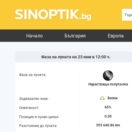
Начало
България
Европа
Фаза на луната на 23 юни в 12:00 ч.
Фаза на луната:
Нарастваща полупълна
Везни
Зодиакален знак:
65%
Осветеност:
0.30
Позиция в лунен цикъл:
393 640.86 km
Разстояние до луната: