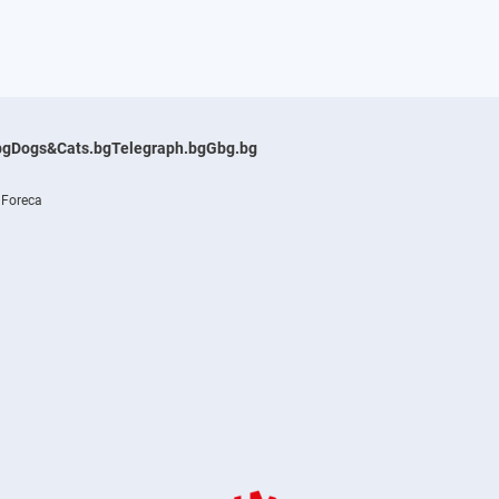
bg
Dogs&Cats.bg
Telegraph.bg
Gbg.bg
 Foreca