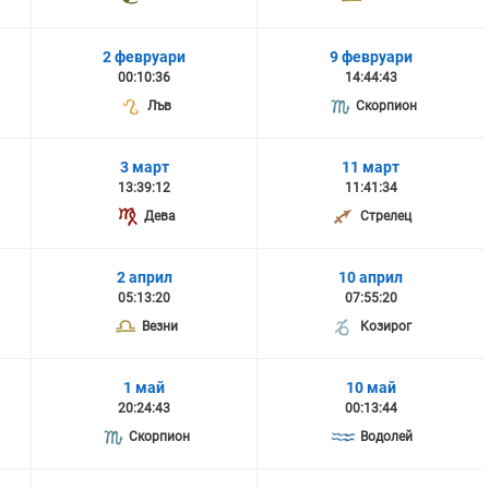
2 февруари
9 февруари
00:10:36
14:44:43
Лъв
Скорпион
3 март
11 март
13:39:12
11:41:34
Дева
Стрелец
2 април
10 април
05:13:20
07:55:20
Везни
Козирог
1 май
10 май
20:24:43
00:13:44
Скорпион
Водолей