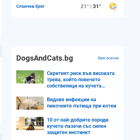
21° |
31°
Слънчев бряг
DogsAndCats.bg
Виж всички
Скритият риск във високата
трева, който повечето
собственици на кучета
пренебрегват
Видове инфекции на
пикочните пътища при котки
10 от най-добрите породи
кучета-пазачи със силен
защитен инстинкт