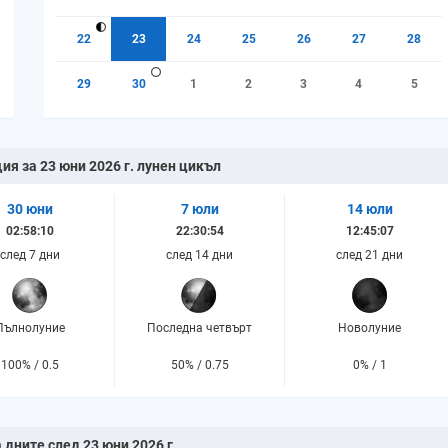
22
23
24
25
26
27
28
29
30
1
2
3
4
5
ия за 23 юни 2026 г. лунен цикъл
30 юни
7 юли
14 юли
02:58:10
22:30:54
12:45:07
след 7 дни
след 14 дни
след 21 дни
Пълнолуние
Последна четвърт
Новолуние
100% / 0.5
50% / 0.75
0% / 1
 дните след 23 юни 2026 г.