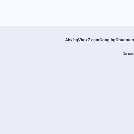
Abv.bg
Vbox7.com
Gong.bg
Ohnamam
За нас