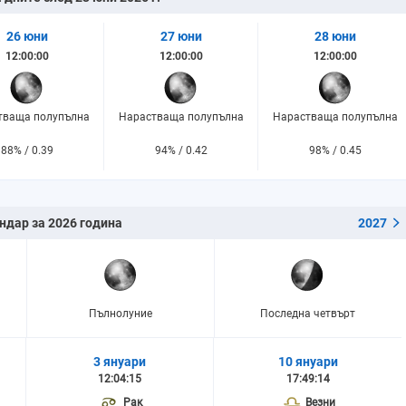
26 юни
27 юни
28 юни
12:00:00
12:00:00
12:00:00
тваща полупълна
Нарастваща полупълна
Нарастваща полупълна
88% / 0.39
94% / 0.42
98% / 0.45
ндар за 2026 година
2027
Пълнолуние
Последна четвърт
3 януари
10 януари
12:04:15
17:49:14
Рак
Везни