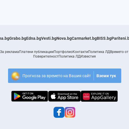
a.bg
Grabo.bg
Edna.bg
Vesti.bg
Nova.bg
Carmarket.bg
BISS.bg
Pariteni.
За реклама
Платени публикации
Портфолио
Контакти
Политика ЛД
Времето от
Поверителност
Политика ЛД
Известия
Прогноза за времето на Вашия сайт
Вземи тук