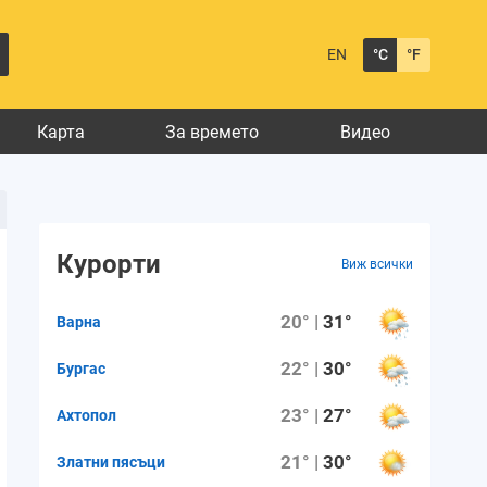
EN
°C
°F
Карта
За времето
Видео
Курорти
Виж всички
20° |
31°
Варна
22° |
30°
Бургас
23° |
27°
Ахтопол
21° |
30°
Златни пясъци