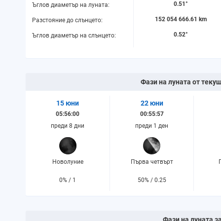
0.51°
Ъглов диаметър на луната:
152 054 666.61 km
Разстояние до слънцето:
0.52°
Ъглов диаметър на слънцето:
Фази на луната от текущ
15 юни
22 юни
05:56:00
00:55:57
преди 8 дни
преди 1 ден
Новолуние
Първа четвърт
0% / 1
50% / 0.25
Фази на луната за