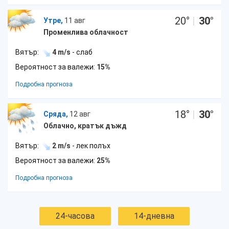
20
°
|
30
°
Утре,
11 авг
Променлива облачност
Вятър:
4 m/s
- слаб
Вероятност за валежи:
15%
Подробна прогноза
18
°
|
30
°
Сряда,
12 авг
Облачно, кратък дъжд
Вятър:
2 m/s
- лек полъх
Вероятност за валежи:
25%
Подробна прогноза
24-часова
14-дневна