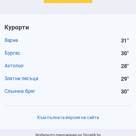
Курорти
Варна
31
°
Бургас
30
°
Ахтопол
28
°
Златни пясъци
29
°
Слънчев бряг
30
°
Към пълната версия на сайта
Мобилното приложение на Sinoptik.bg