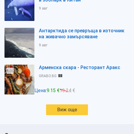
9 авг
Антарктида се превръща в източник
на живачно замърсяване
9 авг
Арменска скара - Ресторант Аракс
GRABO.BG
Цена:
9.15 €
13.24 €
Виж още