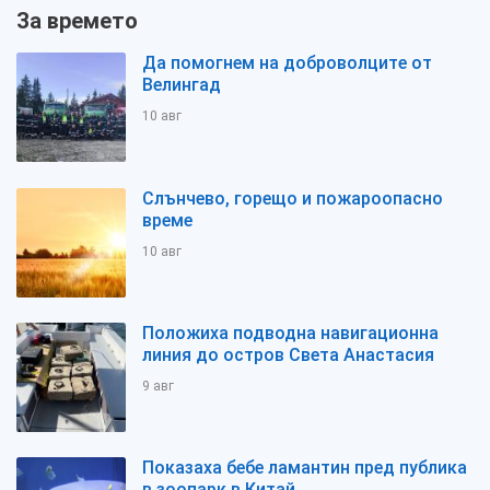
За времето
Да помогнем на доброволците от
Велингад
10 авг
Слънчево, горещо и пожароопасно
време
10 авг
Положиха подводна навигационна
линия до остров Света Анастасия
9 авг
Показаха бебе ламантин пред публика
в зоопарк в Китай