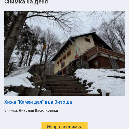
Снимка на деня
Хижа "Камен дел" във Витоша
Снимка:
Николай Василковски
Изпрати снимка