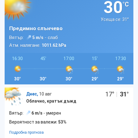
30
°C
Усеща се: 31
°
Предимно слънчево
Вятър:
- слаб
5 m/s
Атм. налягане:
1011.62 hPa
16:30
45'
17:00
15'
17:30
30°
30°
30°
29°
29°
17
°
|
31
°
Днес,
10 авг
Облачно, кратък дъжд
Вятър:
6 m/s
- умерен
Вероятност за валежи:
53%
Подробна прогноза