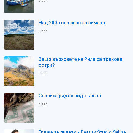
5 авг
Над 200 тона сено за зимата
5 авг
Защо върховете на Рила са толкова
остри?
5 авг
Спасиха рядък вид кълвач
4 авг
Грижа за лицето - Beauty Studio Selina