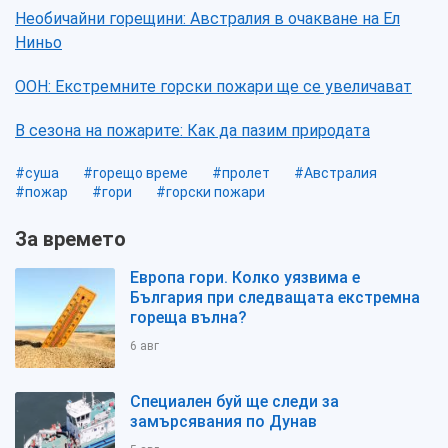
Необичайни горещини: Австралия в очакване на Ел
Ниньо
ООН: Екстремните горски пожари ще се увеличават
В сезона на пожарите: Как да пазим природата
#суша
#горещо време
#пролет
#Австралия
#пожар
#гори
#горски пожари
За времето
Европа гори. Колко уязвима е
България при следващата екстремна
гореща вълна?
6 авг
Специален буй ще следи за
замърсявания по Дунав