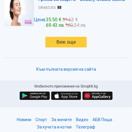
GRABO.BG
Цена:
35.50 €
61.63 €
69.43 лв
120.54 лв
Виж още
Към пълната версия на сайта
Мобилното приложение на Sinoptik.bg
Новини
Спорт
За жените
Видео
АБВ Поща
За кучета и котки
Телеграф