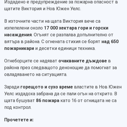
Издадено е предупреждение за пожарна опасност в
щатите Виктория и Нов Южен Уелс.
В източните части на щата Виктория вече са
изпепелени около
17 000 хектара гори и горски
насаждения
. Огънят се разпалва допълнително от
вятъра в района. С огнената стихия се борят
над 650
пожарникари
и десетки единици техника.
Огнеборците се надяват
очакваните дъждове
в
района през следващото денонощие да помогнат за
овладяването на ситуацията.
Заради
горещото и сухо време
властите в Нов Южен
Уелс издадоха забрана да се пали огън на открито. В
щата бушуват
86 пожара
като 16 от огнищата не са
под контрол.
Прочетете и: