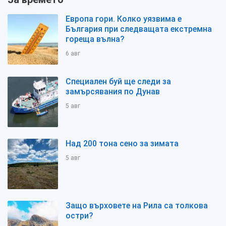
Европа гори. Колко уязвима е
България при следващата екстремна
гореща вълна?
6 авг
Специален буй ще следи за
замърсявания по Дунав
5 авг
Над 200 тона сено за зимата
5 авг
Защо върховете на Рила са толкова
остри?