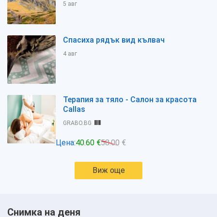
5 авг
Спасиха рядък вид кълвач
4 авг
Терапия за тяло - Салон за красота
Callas
GRABO.BG
Цена:
40.60 €
58.00 €
Виж още
Снимка на деня