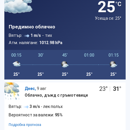
25
°C
Усеща се: 25
°
Предимно облачно
Вятър:
- тих
1 m/s
Атм. налягане:
1012.98 hPa
00:15
30'
45'
01:00
01:15
25°
25°
25°
25°
25°
23
°
|
31
°
Днес,
9 авг
Облачно, дъжд с гръмотевици
Вятър:
3 m/s
- лек полъх
Вероятност за валежи:
95%
Подробна прогноза