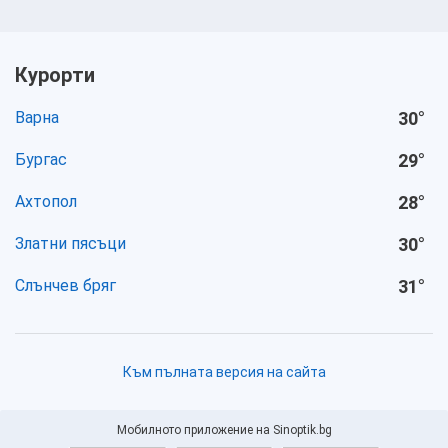
Курорти
Варна
30
°
Бургас
29
°
Ахтопол
28
°
Златни пясъци
30
°
Слънчев бряг
31
°
Към пълната версия на сайта
Мобилното приложение на Sinoptik.bg