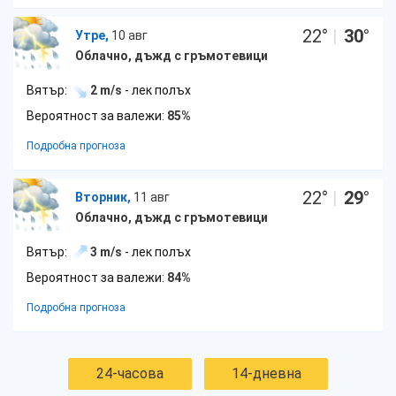
22
°
|
30
°
Утре,
10 авг
Облачно, дъжд с гръмотевици
Вятър:
2 m/s
- лек полъх
Вероятност за валежи:
85%
Подробна прогноза
22
°
|
29
°
Вторник,
11 авг
Облачно, дъжд с гръмотевици
Вятър:
3 m/s
- лек полъх
Вероятност за валежи:
84%
Подробна прогноза
24-часова
14-дневна