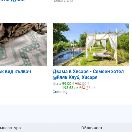
преди 2 дни
ък вид кълвач
Двама в Хисаря - Семеен хотел
@йляк Клуб, Хисаря
Цена:
99.00 €
130.00 €
193.63 лв
254.26 лв
Grabo.bg
емпература
Облачност