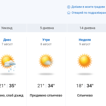
Добави в моите градове
Отваряй по подразбиран
Уикенд
5-дневна
14-дневна
Днес
Утре
Неделя
7 август
8 август
9 август
21°
|
35°
21°
|
34°
18°
|
34°
чно, слаб дъжд
Предимно слънчево
Слънчево