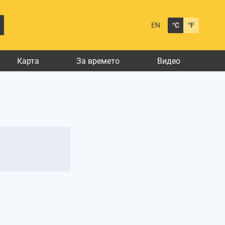
EN
°C
°F
Карта
За времето
Видео