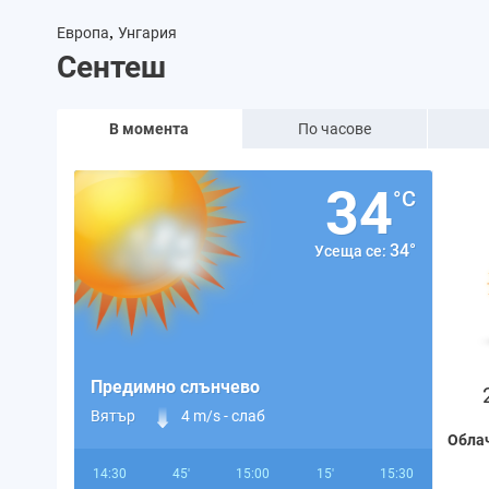
,
Европа
Унгария
Сентеш
В момента
По часове
34
°C
34°
Усеща се:
Предимно слънчево
Вятър
4 m/s -
слаб
Обла
14:30
45'
15:00
15'
15:30