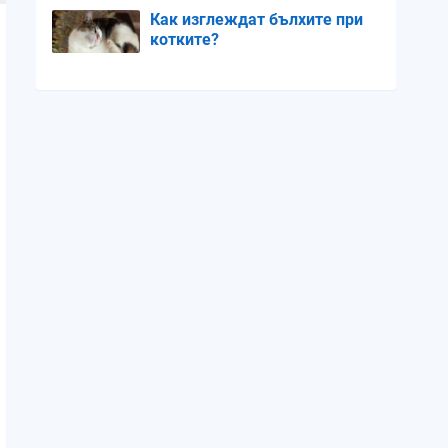
Как изглеждат бълхите при
котките?