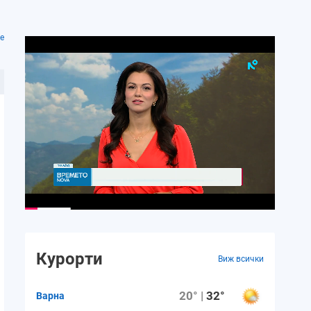
е
Курорти
Виж всички
20° |
32°
Варна