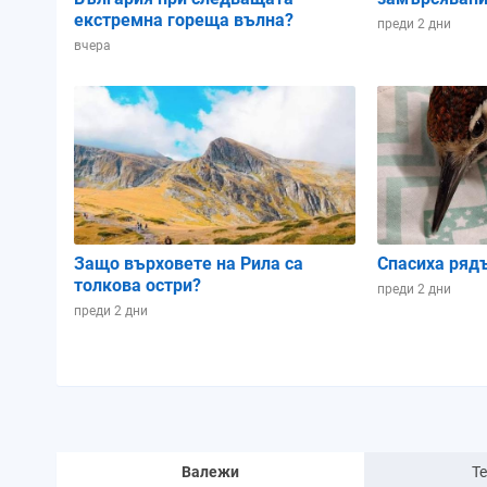
екстремна гореща вълна?
преди 2 дни
вчера
Защо върховете на Рила са
Спасиха ряд
толкова остри?
преди 2 дни
преди 2 дни
Валежи
Т