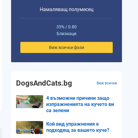
Намаляващ полумесец
35% / 0.80
Близнаци
Виж всички фази
DogsAndCats.bg
Виж всички
4 възможни причини защо
изпражненията на кучето ви
са зелени
Кой вид упражнения е
подходящ за вашето куче?