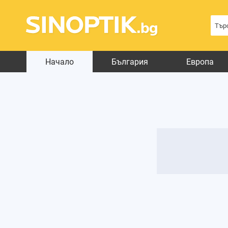
Начало
България
Европа