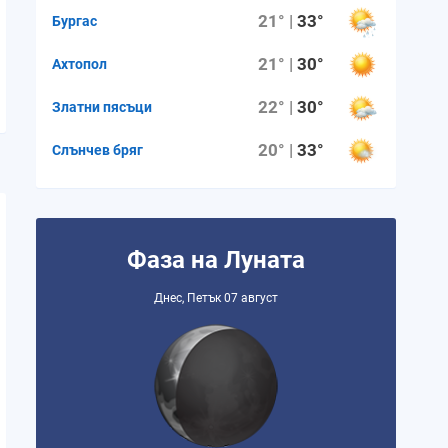
21° |
33°
Бургас
21° |
30°
Ахтопол
22° |
30°
Златни пясъци
20° |
33°
Слънчев бряг
Фаза на Луната
Днес, Петък 07 август