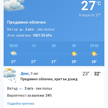
27
°C
Усеща се: 27
°
Предимно облачно
Вятър:
- лек полъх
2 m/s
Атм. налягане:
1007.55 hPa
08:00
15'
30'
45'
09:00
27°
27°
27°
28°
28°
23
°
|
32
°
Днес,
9 авг
Предимно облачно, кратък дъжд
Вятър:
3 m/s
- лек полъх
Вероятност за валежи:
34%
Подробна прогноза