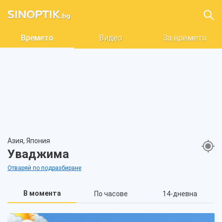
Времето
Видео
За времето
Азия, Япония
Уваджима
Отваряй по подразбиране
В момента
По часове
14-дневна