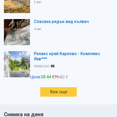
5 авг
Спасиха рядък вид кълвач
4 авг
Релакс край Карлово - Комплекс
Яев***
GRABO.BG
Цена:
28.44 €
32.50 €
Виж още
Снимка на деня