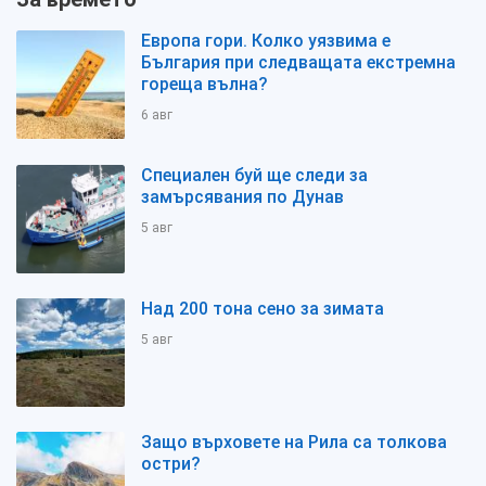
Европа гори. Колко уязвима е
България при следващата екстремна
гореща вълна?
6 авг
Специален буй ще следи за
замърсявания по Дунав
5 авг
Над 200 тона сено за зимата
5 авг
Защо върховете на Рила са толкова
остри?