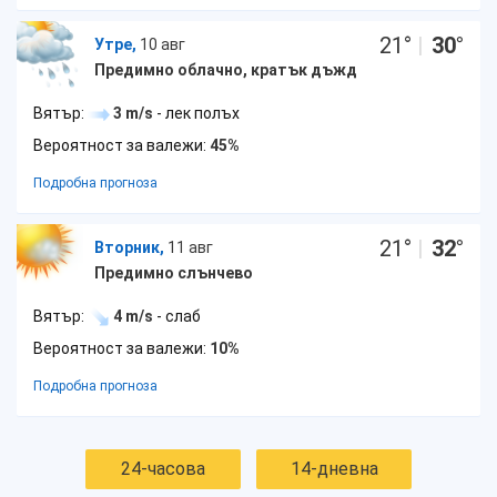
21
°
|
30
°
Утре,
10 авг
Предимно облачно, кратък дъжд
Вятър:
3 m/s
- лек полъх
Вероятност за валежи:
45%
Подробна прогноза
21
°
|
32
°
Вторник,
11 авг
Предимно слънчево
Вятър:
4 m/s
- слаб
Вероятност за валежи:
10%
Подробна прогноза
24-часова
14-дневна