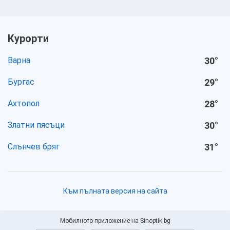
Курорти
Варна
30
°
Бургас
29
°
Ахтопол
28
°
Златни пясъци
30
°
Слънчев бряг
31
°
Към пълната версия на сайта
Мобилното приложение на Sinoptik.bg