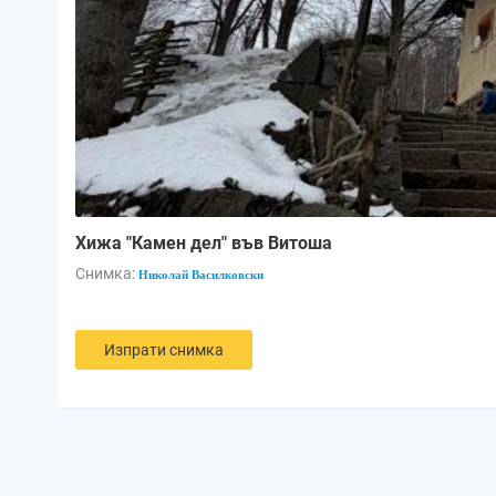
Хижа "Камен дел" във Витоша
Снимка:
Николай Василковски
Изпрати снимка