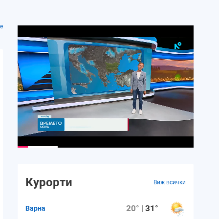
е
Нд.
Пн.
Вт.
Ср.
Чт.
16 август
17 август
18 август
19 август
20 авгу
37°
36°
36°
34°
34°
24°
25°
24°
24°
23°
Курорти
Виж всички
3 m/s
3 m/s
4 m/s
4 m/s
3 m/s
20° |
31°
Варна
10%
13%
7%
18%
9%