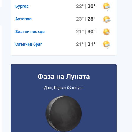
22° |
30°
Бургас
0.2 mm
0.0 mm
0.0 mm
0.0 mm
0.1 m
23° |
28°
Ахтопол
21° |
30°
Златни пясъци
0%
0%
0%
0%
0%
21° |
31°
Слънчев бряг
13%
5%
5%
8%
16%
8
8
8
8
8
Фаза на Луната
Днес, Неделя 09 август
06:06 ч.
06:07 ч.
06:07 ч.
06:08 ч.
06:09 ч
19:38 ч.
19:37 ч.
19:36 ч.
19:34 ч.
19:33 ч
13:32 ч.
13:30 ч.
13:28 ч.
13:26 ч.
13:24 ч