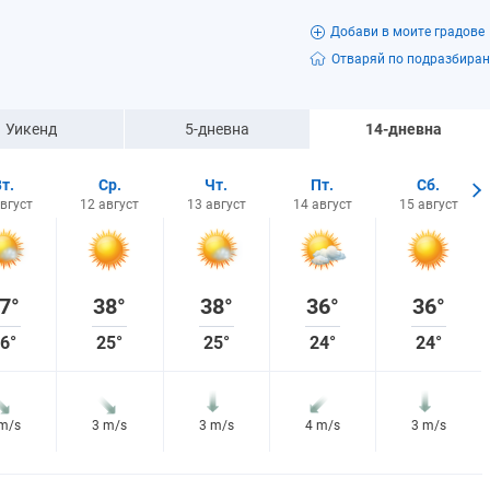
Добави в моите градове
Отваряй по подразбиран
Уикенд
5-дневна
14-дневна
Вт.
Ср.
Чт.
Пт.
Сб.
август
12 август
13 август
14 август
15 август
7°
38°
38°
36°
36°
6°
25°
25°
24°
24°
 m/s
3 m/s
3 m/s
4 m/s
3 m/s
4%
7%
4%
3%
5%