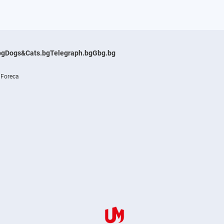
bg
Dogs&Cats.bg
Telegraph.bg
Gbg.bg
 Foreca