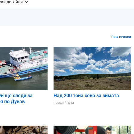
жи детайли
0 mm
0.0 mm
0.0 mm
0.1 mm
0.3 mm
0%
0%
0%
0%
0%
Виж всички
4%
3%
39%
41%
16%
8
8
8
8
8
02 ч.
06:02 ч.
06:03 ч.
06:04 ч.
06:05 ч.
уй ще следи за
Над 200 тона сено за зимата
я по Дунав
преди 4 дни
44 ч.
19:43 ч.
19:42 ч.
19:40 ч.
19:39 ч.
42 ч.
13:40 ч.
13:38 ч.
13:36 ч.
13:34 ч.