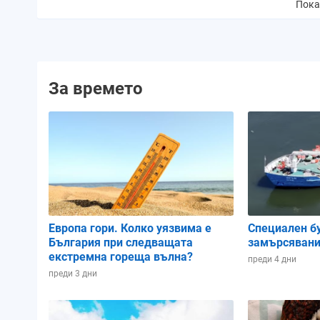
валежи:
Пока
Количество валежи:
0.0 mm
0.0 mm
0.
За времето
Вероятност за буря:
0%
0%
Облачност:
22%
26%
1
UV индекс:
8
8
Изгрев:
06:00 ч.
06:01 ч.
06:
Европа гори. Колко уязвима е
Специален б
България при следващата
замърсявани
екстремна гореща вълна?
Залез:
19:46 ч.
19:45 ч.
19:
преди 4 дни
преди 3 дни
Продължителност
13:46 ч.
13:44 ч.
13:
на деня: