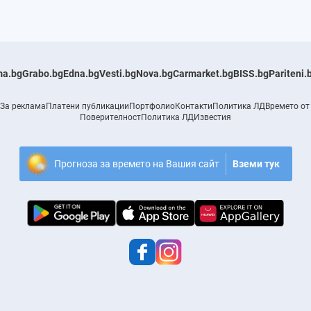
a.bg
Grabo.bg
Edna.bg
Vesti.bg
Nova.bg
Carmarket.bg
BISS.bg
Pariteni.
За реклама
Платени публикации
Портфолио
Контакти
Политика ЛД
Времето от
Поверителност
Политика ЛД
Известия
Прогноза за времето на Вашия сайт
Вземи тук