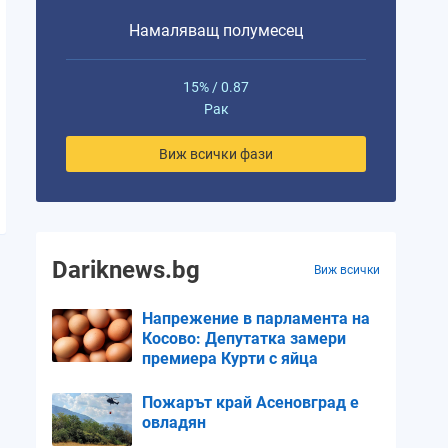
Намаляващ полумесец
Везни
Везни
Скорпион
Скорпион
Стреле
15% / 0.87
Рак
17%
25%
34%
44%
53%
Виж всички фази
0.13
0.17
0.2
0.23
0.26
Dariknews.bg
Виж всички
Напрежение в парламента на
Косово: Депутатка замери
премиера Курти с яйца
Пожарът край Асеновград е
овладян