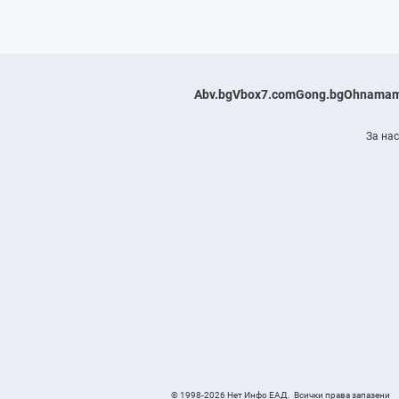
Abv.bg
Vbox7.com
Gong.bg
Ohnamam
За нас
© 1998-2026 Нет Инфо ЕАД.
Всички права запазени