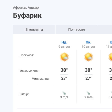
,
Африка
Алжир
Буфарик
В момента
По часове
Нд.
Пн.
9 август
10 август
11 
Прогноза:
38°
38°
3
Максимална:
27°
27°
2
Минимална:
Вятър:
3 m/s
2 m/s
3
Вероятност за
13%
21%