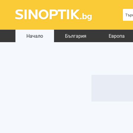
Начало
България
Европа