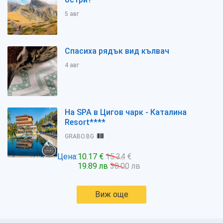
5 авг
Спасиха рядък вид кълвач
4 авг
На SPA в Цигов чарк - Каталина
Resort****
GRABO.BG
Цена:
10.17 €
15.34 €
19.89 лв
30.00 лв
Виж още