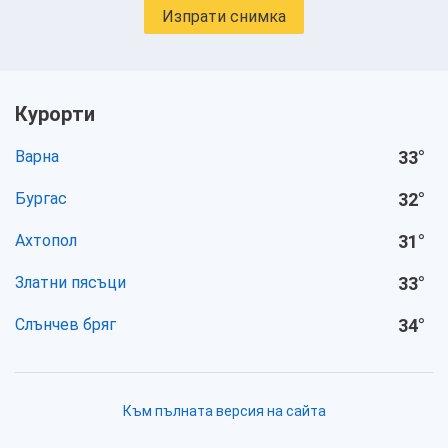
Изпрати снимка
Курорти
Варна
33
°
Бургас
32
°
Ахтопол
31
°
Златни пясъци
33
°
Слънчев бряг
34
°
Към пълната версия на сайта