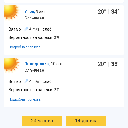
20
°
|
34
°
Утре,
9 авг
Слънчево
Вятър:
4 m/s
- слаб
Вероятност за валежи:
2%
Подробна прогноза
20
°
|
33
°
Понеделник,
10 авг
Слънчево
Вятър:
4 m/s
- слаб
Вероятност за валежи:
2%
Подробна прогноза
24-часова
14-дневна