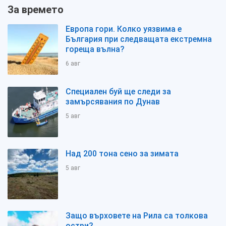
За времето
Европа гори. Колко уязвима е
България при следващата екстремна
гореща вълна?
6 авг
Специален буй ще следи за
замърсявания по Дунав
5 авг
Над 200 тона сено за зимата
5 авг
Защо върховете на Рила са толкова
остри?