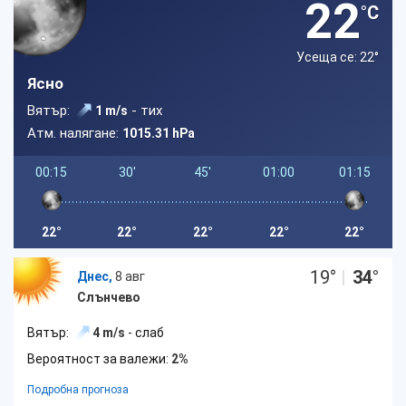
22
°C
Усеща се: 22
°
Ясно
Вятър:
- тих
1 m/s
Атм. налягане:
1015.31 hPa
00:15
30'
45'
01:00
01:15
22°
22°
22°
22°
22°
19
°
|
34
°
Днес,
8 авг
Слънчево
Вятър:
4 m/s
- слаб
Вероятност за валежи:
2%
Подробна прогноза