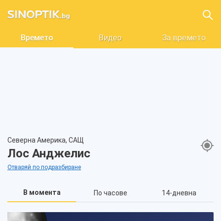
Времето
Видео
За времето
Северна Америка, САЩ
Лос Анджелис
Отваряй по подразбиране
В момента
По часове
14-дневна