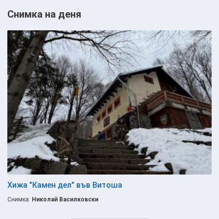
Снимка на деня
Хижа "Камен дел" във Витоша
Снимка:
Николай Василковски