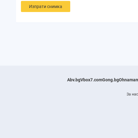
Изпрати снимка
Abv.bg
Vbox7.com
Gong.bg
Ohnamam
За нас