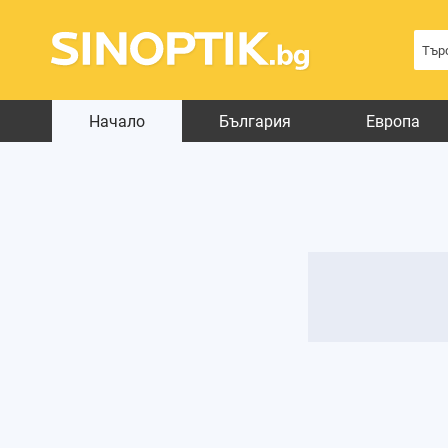
Начало
България
Европа