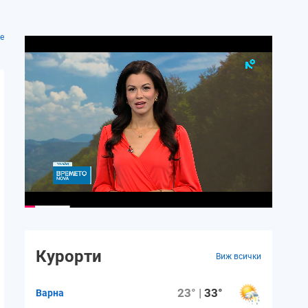
е
Курорти
Виж всички
23° |
33°
Варна