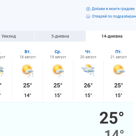
Добави в моите градове
Отваряй по подразбиран
Уикенд
5-дневна
14-дневна
.
Вт.
Ср.
Чт.
Пт.
уст
18 август
19 август
20 август
21 август
°
25°
25°
26°
25°
°
14°
15°
15°
15°
25°
14°