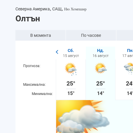
,
,
Северна Америка
САЩ
Ню Хемпшир
Олтън
В момента
По часове
Чт.
Пт.
Сб.
Нд.
Пн
13 август
14 август
15 август
16 август
17 авг
Прогноза:
27°
25°
25°
25°
24
Максимална:
17°
16°
15°
14°
14
Минимална: