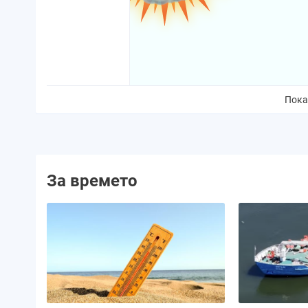
Пока
Вероятност за валежи:
30%
Количество валежи:
0.0 mm
Вероятност за буря:
0%
Облачност:
51%
За времето
Фаза на луната:
Нарастващ
полумесец