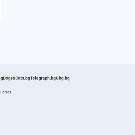
bg
Dogs&Cats.bg
Telegraph.bg
Gbg.bg
 Foreca