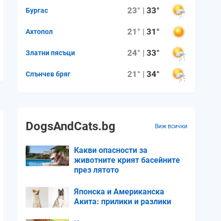
23° |
33°
Бургас
21° |
31°
Ахтопол
24° |
33°
Златни пясъци
21° |
34°
Слънчев бряг
DogsAndCats.bg
Виж всички
Какви опасности за
животните крият басейните
през лятото
Японска и Американска
Акита: прилики и разлики