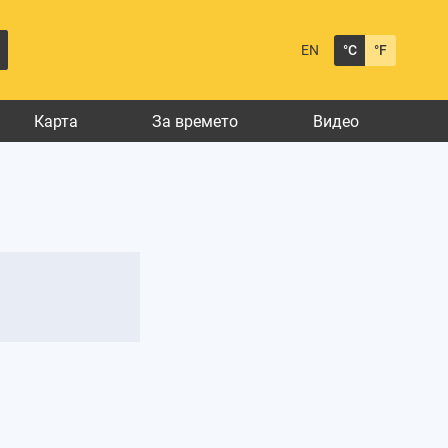
EN
°C
°F
Карта
За времето
Видео