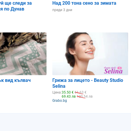
уй ще следи за
Над 200 тона сено за зимата
я по Дунав
преди 3 дни
ък вид кълвач
Грижа за лицето - Beauty Studio
Selina
Цена:
35.50 €
61.63 €
69.43 лв
120.54 лв
Grabo.bg