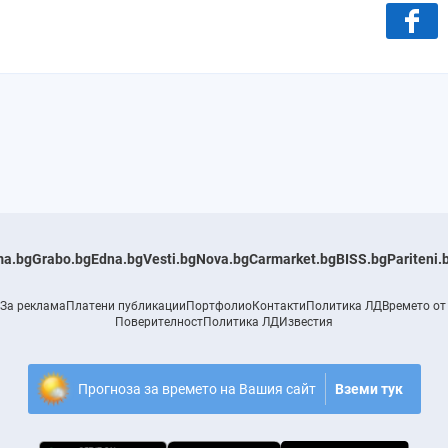
a.bg
Grabo.bg
Edna.bg
Vesti.bg
Nova.bg
Carmarket.bg
BISS.bg
Pariteni.
За реклама
Платени публикации
Портфолио
Контакти
Политика ЛД
Времето от
Поверителност
Политика ЛД
Известия
Прогноза за времето на Вашия сайт
Вземи тук