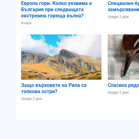
Европа гори. Колко уязвима е
Специален б
България при следващата
замърсявани
екстремна гореща вълна?
преди 3 дни
вчера
Защо върховете на Рила са
Спасиха ряд
толкова остри?
преди 3 дни
преди 3 дни