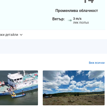
Променлива облачност
Вятър:
3 m/s
лек полъх
жи детайли
UV индекс:
6
- висок
Изгрев:
05:50 ч.
Залез:
19:47 ч.
Продължителност на деня:
13 ч. и 56 мин.
Виж всички
Зодиакален знак:
Везни
Осветеност:
18%
Позиция в лунен цикъл:
0.14